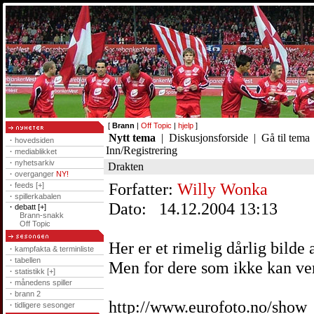
[
Brann
|
Off Topic
|
hjelp
]
Nytt tema
|
Diskusjonsforside
|
Gå til tema
·
hovedsiden
Inn/Registrering
·
mediablikket
·
nyhetsarkiv
Drakten
·
overganger
NY!
Forfatter:
Willy Wonka
·
feeds [+]
·
spillerkabalen
Dato: 14.12.2004 13:13
·
debatt [+]
Brann-snakk
Off Topic
Her er et rimelig dårlig bild
·
kampfakta & terminliste
·
tabellen
Men for dere som ikke kan v
·
statistikk [+]
·
månedens spiller
·
brann 2
http://www.eurofoto.no/sho
·
tidligere sesonger