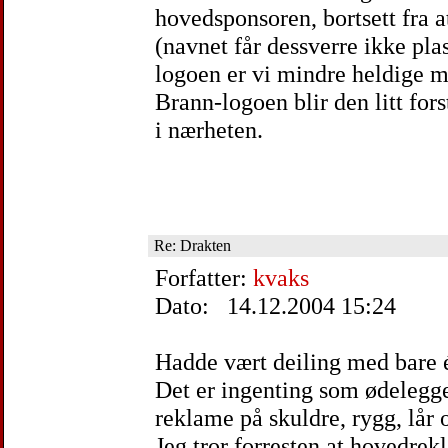
hovedsponsoren, bortsett fra a
(navnet får dessverre ikke pla
logoen er vi mindre heldige m
Brann-logoen blir den litt fors
i nærheten.
Re: Drakten
Forfatter:
kvaks
Dato: 14.12.2004 15:24
Hadde vært deiling med bare é
Det er ingenting som ødelegge
reklame på skuldre, rygg, lår o
Jeg tror forresten at hovedre