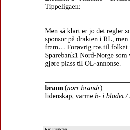
Tippeligaen:
Men så klart er jo det regler 
sponsor på drakten i RL, men
fram… Forøvrig ros til folket
Sparebank1 Nord-Norge som vel
gjøre plass til OL-annonse.
________________________
brann
(
norr brandr
)
lidenskap, varme
b- i blodet /
Re: Drakten