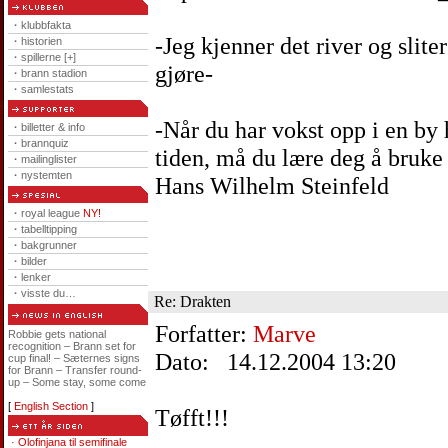
·
klubbfakta
-Jeg kjenner det river og slite
·
historien
·
spillerne [+]
gjøre-
·
brann stadion
·
samlestats
-Når du har vokst opp i en by 
·
billetter & info
·
brannquiz
tiden, må du lære deg å bruk
·
mailinglister
·
nystemten
Hans Wilhelm Steinfeld
·
royal league
NY!
·
tabelltipping
·
bakgrunner
·
bilder
·
lenker
·
visste du…
Re: Drakten
Forfatter:
Marve
Robbie gets national
recognition – Brann set for
Dato: 14.12.2004 13:20
cup final! – Sæternes signs
for Brann – Transfer round-
up – Some stay, some come
[
English Section
]
Tøfft!!!
· Olofinjana til semifinale