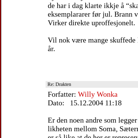
de har i dag klarte ikkje å “s
eksemplararer før jul. Brann v
Virker direkte uproffesjonelt.
Vil nok være mange skuffede B
år.
Re: Drakten
Forfatter:
Willy Wonka
Dato: 15.12.2004 11:18
Er den noen andre som legger 
likheten mellom Soma, Sæter
er så like at de her er repres